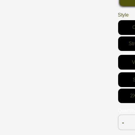
Style
C
St
V
2
Quantit
-