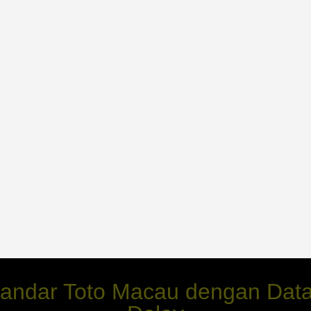
andar Toto Macau dengan Data