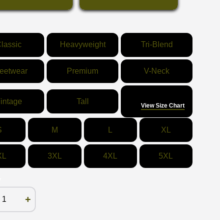
lassic
Heavyweight
Tri-Blend
reetwear
Premium
V-Neck
Size
intage
Tall
View Size Chart
S
M
L
XL
XL
3XL
4XL
5XL
y
+