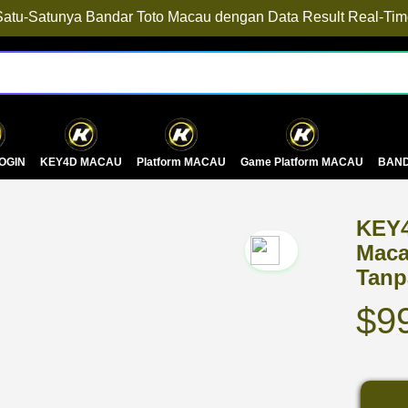
atu-Satunya Bandar Toto Macau dengan Data Result Real-Tim
OGIN
KEY4D MACAU
Platform MACAU
Game Platform MACAU
BAND
KEY4
Maca
`2
Tanp
$9