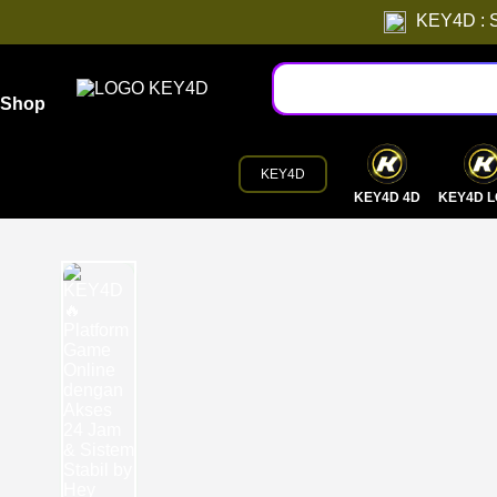
KEY4D : S
Shop
KEY4D
KEY4D 4D
KEY4D L