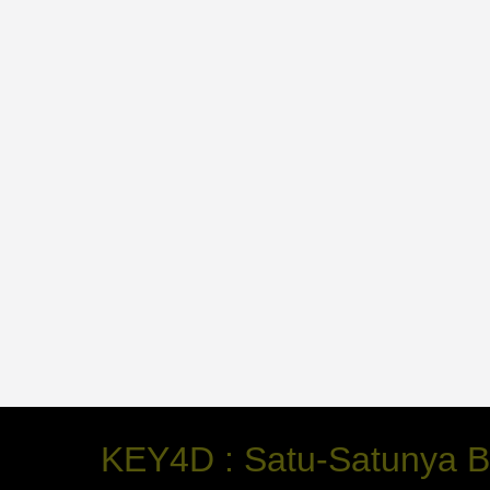
KEY4D : Satu-Satunya B