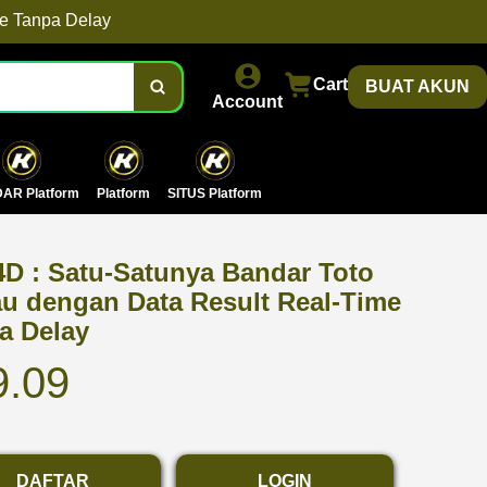
e Tanpa Delay
Cart
BUAT AKUN
Account
AR Platform
Platform
SITUS Platform
D : Satu-Satunya Bandar Toto
u dengan Data Result Real-Time
a Delay
9.09
DAFTAR
LOGIN