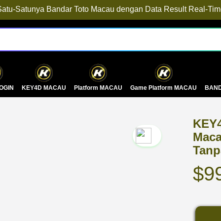
atu-Satunya Bandar Toto Macau dengan Data Result Real-Tim
OGIN
KEY4D MACAU
Platform MACAU
Game Platform MACAU
BAND
KEY4
Maca
`2
Tanp
$9